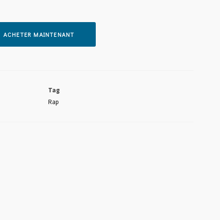
ACHETER MAINTENANT
-WHAT U WANT FT SOCRATES
Tag
Rap