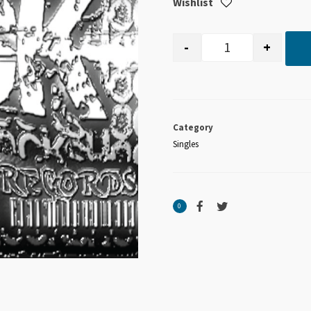
Wishlist
-
+
quantité de RIC
Category
Singles
0