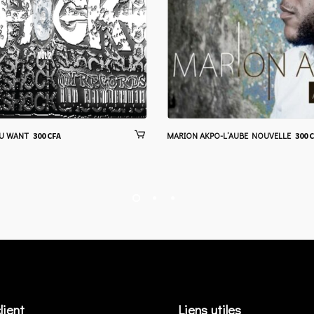
 U WANT
MARION AKPO-L’AUBE NOUVELLE
300
CFA
300
C
lient
Liens utiles