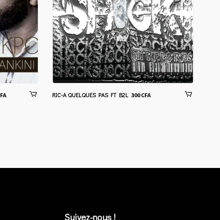
RIC-A QUELQUES PAS FT B2L
MARI
FA
300
CFA
Suivez-nous !