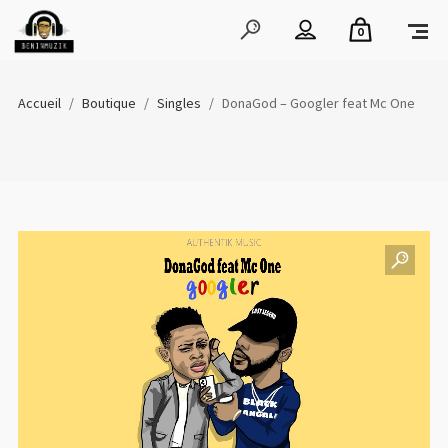
0
Accueil
/
Boutique
/
Singles
/
DonaGod – Googler feat Mc One