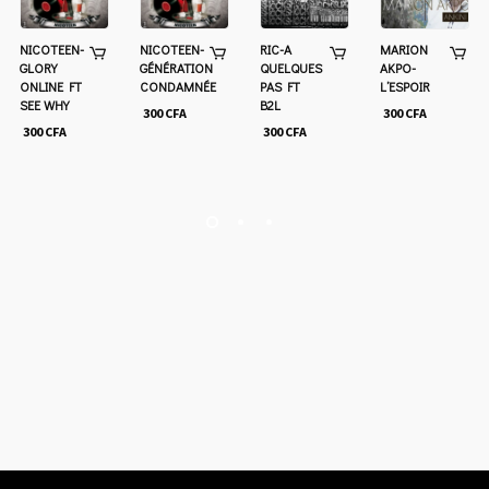
NICOTEEN-
NICOTEEN-
RIC-A
MARION
GLORY
GÉNÉRATION
QUELQUES
AKPO-
ONLINE FT
CONDAMNÉE
PAS FT
L’ESPOIR
SEE WHY
B2L
300
CFA
300
CFA
300
CFA
300
CFA