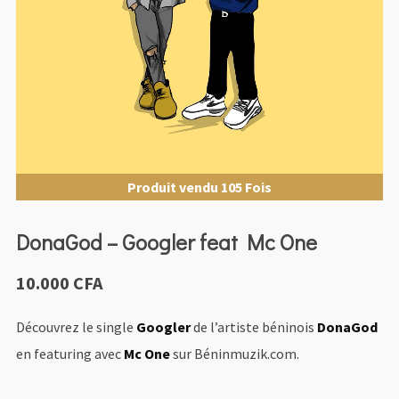
Produit vendu 105 Fois
DonaGod – Googler feat Mc One
10.000
CFA
Découvrez le single
Googler
de l’artiste béninois
DonaGod
en featuring avec
Mc One
sur Béninmuzik.com.