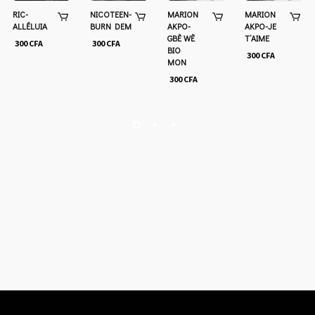
RIC-
NICOTEEN-
MARION
MARION
ALLÉLUIA
BURN DEM
AKPO-
AKPO-JE
GBÈ WÈ
T’AIME
300
CFA
300
CFA
BIO
300
CFA
MON
300
CFA