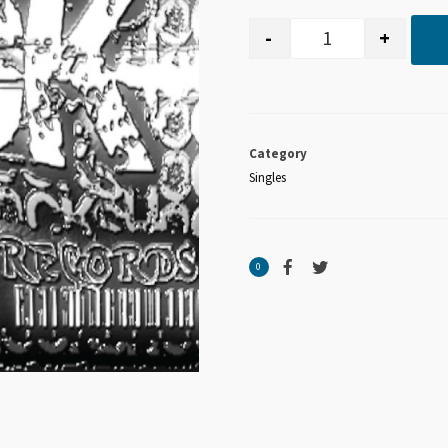
-
+
quantité de RIC-
Category
Singles
0