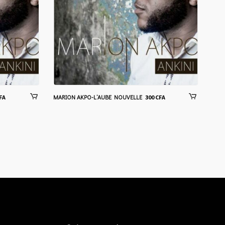
MARION AKPO-L’AUBE NOUVELLE
NIC
FA
300
CFA