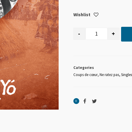
Wishlist
-
+
quantité de WP 
Categories
Coups de cœur
,
Ne ratez pas
,
Singles
0