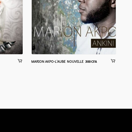
MARION AKPO-L’AUBE NOUVELLE
MAR
300
CFA