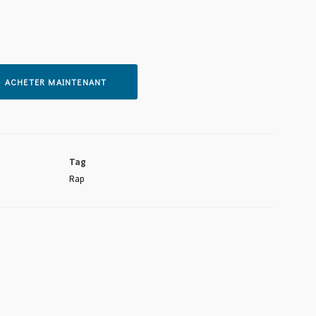
ACHETER MAINTENANT
BABAJEJE-HO KAN BI YO FT BABA SHANGO
Tag
Rap