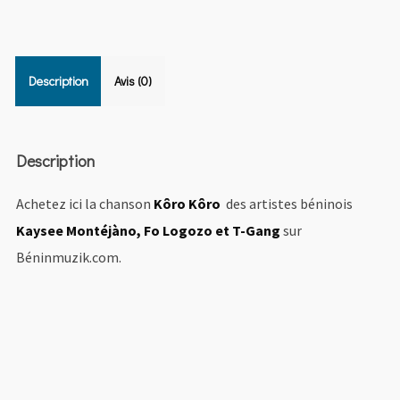
Description
Avis (0)
Description
Achetez ici la chanson
Kôro Kôro
des artistes béninois
Kaysee Montéjàno, Fo Logozo et T-Gang
sur
Béninmuzik.com.