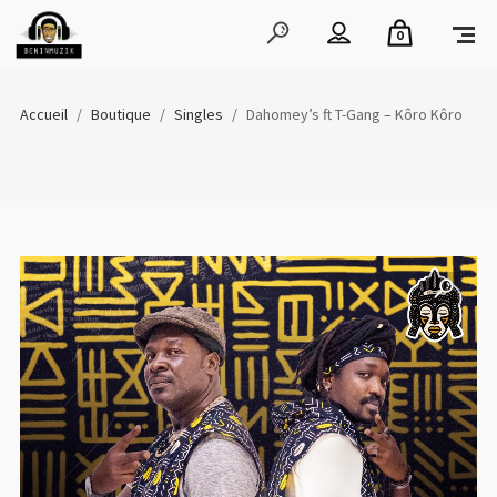
0
Accueil
/
Boutique
/
Singles
/
Dahomey’s ft T-Gang – Kôro Kôro