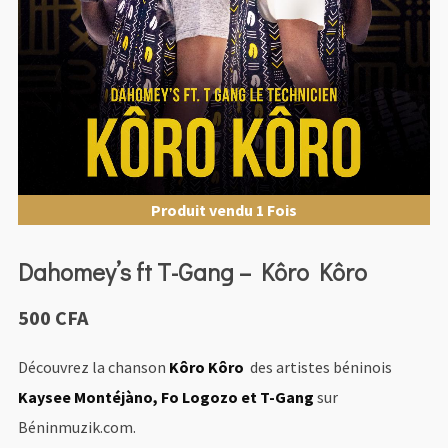
Produit vendu 1 Fois
Dahomey’s ft T-Gang – Kôro Kôro
500
CFA
Découvrez la chanson
Kôro Kôro
des artistes béninois
Kaysee Montéjàno, Fo Logozo et T-Gang
sur
Béninmuzik.com.